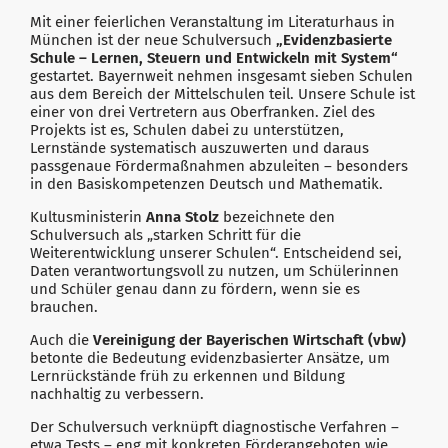
Mit einer feierlichen Veranstaltung im Literaturhaus in
München ist der neue Schulversuch
„Evidenzbasierte
Schule – Lernen, Steuern und Entwickeln mit System“
gestartet. Bayernweit nehmen insgesamt sieben Schulen
aus dem Bereich der Mittelschulen teil. Unsere Schule ist
einer von drei Vertretern aus Oberfranken. Ziel des
Projekts ist es, Schulen dabei zu unterstützen,
Lernstände systematisch auszuwerten und daraus
passgenaue Fördermaßnahmen abzuleiten – besonders
in den Basiskompetenzen Deutsch und Mathematik.
Kultusministerin
Anna Stolz
bezeichnete den
Schulversuch als „starken Schritt für die
Weiterentwicklung unserer Schulen“. Entscheidend sei,
Daten verantwortungsvoll zu nutzen, um Schülerinnen
und Schüler genau dann zu fördern, wenn sie es
brauchen.
Auch die
Vereinigung der Bayerischen Wirtschaft (vbw)
betonte die Bedeutung evidenzbasierter Ansätze, um
Lernrückstände früh zu erkennen und Bildung
nachhaltig zu verbessern.
Der Schulversuch verknüpft diagnostische Verfahren –
etwa Tests – eng mit konkreten Förderangeboten wie